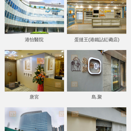
港怡醫院
蛋撻王(港鐵詀紅磡店)
唐宮
島.聚