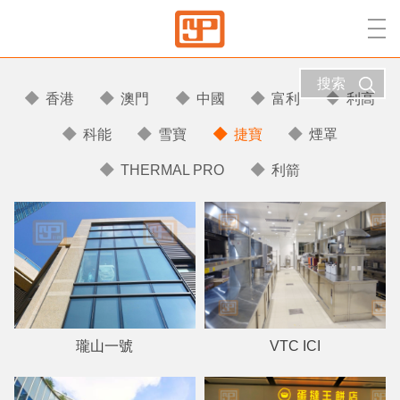
搜索
香港
澳門
中國
富利
利高
科能
雪寶
捷寶
煙罩
THERMAL PRO
利箭
瓏山一號
VTC ICI