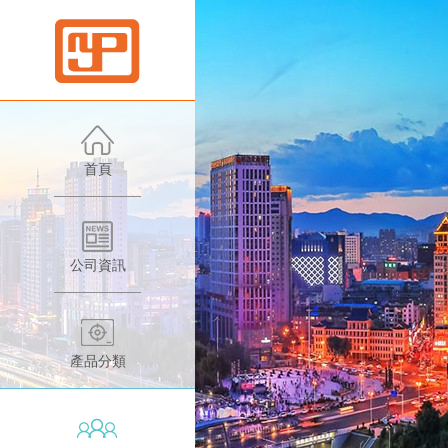
首頁
公
司
公司資訊
資
富
訊
利
產品分類
產
利
品
香
高
推
港