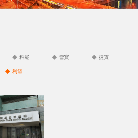
科能
雪寶
捷寶
利箭