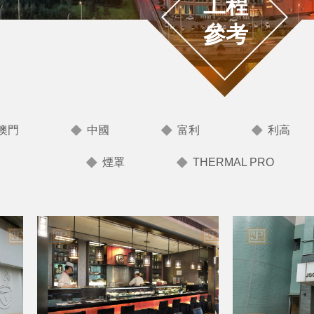
工程
參考
澳門
中國
富利
利高
煙罩
THERMAL PRO