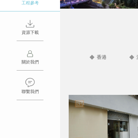
工程參考
科
廣
澳
能
主
行
門
雪
產
資源下載
業
中
寶
品
聚
國
公
捷
目
香港
會
富
司
關於我們
寶
錄
影
利
簡
煙
手
銷
片
利
介
罩
冊
售
聯繫我們
介
高
專
THERMAL
富
網
紹
科
業
PRO
利
絡
展
能
榮
利
利
銷
覽
雪
譽
箭
箭
售