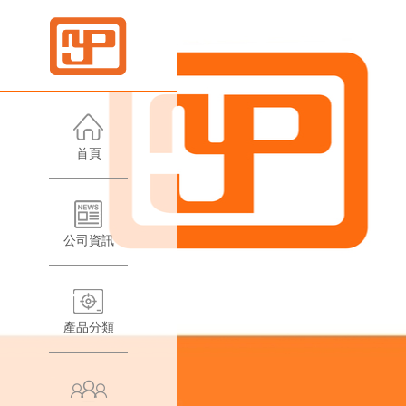
首頁
公
司
公司資訊
資
富
訊
利
產品分類
產
利
品
香
高
推
港