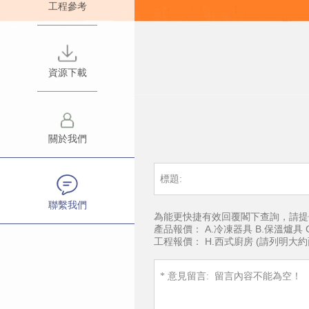
工程參考
科
廣
澳
能
主
行
門
雪
產
資源下載
業
中
寶
品
聚
國
公
捷
目
會
富
司
關於我們
寶
錄
影
利
簡
煙
手
銷
片
利
介
罩
冊
售
聯繫我們
介
高
專
為能更快捷有效回覆閣下查詢，請提
THERMAL
富
網
產品報價： A.冷凍器具 B.保溫爐具 
紹
科
業
工程報價： H.西式廚房 (請列明大約面
PRO
利
絡
展
能
榮
利
利
銷
覽
雪
譽
箭
箭
售