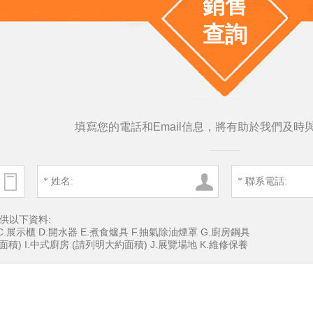
銷售
查詢
填寫您的電話和Email信息，將有助於我們及時
供以下資料:
C.展示櫃 D.開水器 E.煮食爐具 F.抽氣除油煙罩 G.廚房鋼具
積) I.中式廚房 (請列明大約面積) J.展覽場地 K.維修保養