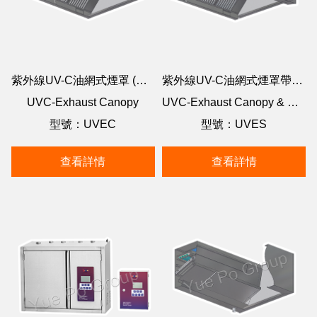
紫外線UV-C油網式煙罩 (方型)
紫外線UV-C油網式煙罩帶鮮風槽 (方型)
UVC-Exhaust Canopy
UVC-Exhaust Canopy & Supply Air Flenum
型號：UVEC
型號：UVES
查看詳情
查看詳情