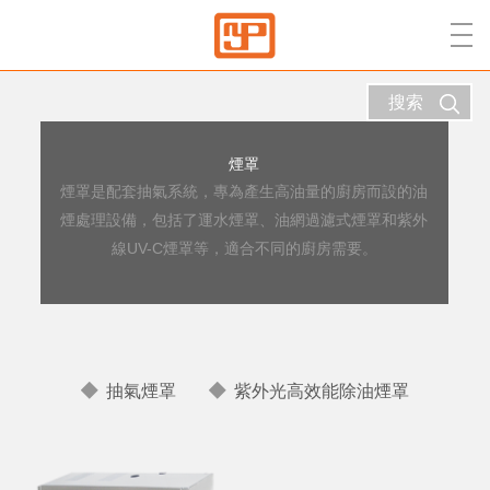
搜索
煙罩
煙罩是配套抽氣系統，專為產生高油量的廚房而設的油
煙處理設備，包括了運水煙罩、油網過濾式煙罩和紫外
線UV-C煙罩等，適合不同的廚房需要。
抽氣煙罩
紫外光高效能除油煙罩