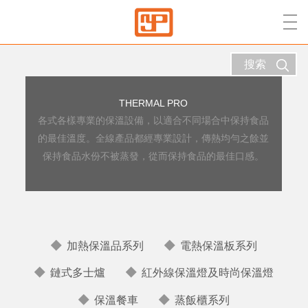
搜索
THERMAL PRO
各式各樣專業的保溫設備，以適合不同場合中保持食品
的最佳溫度。全線產品都經專業設計，傳熱均勻之餘並
保持食品水份不被蒸發，從而保持食品的最佳口感。
加熱保溫品系列
電熱保溫板系列
鏈式多士爐
紅外線保溫燈及時尚保溫燈
保溫餐車
蒸飯櫃系列